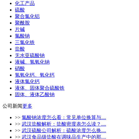
化工产品
硫酸
聚合氯化铝
聚酰胺
片碱
氯酸钠
三氯化铁
盐酸
无水亚硫酸钠
液碱、氢氧化钠
硝酸
氢氧化钙、氧化钙
液体氯化钙
液体、固体聚合硫酸铁
固体、液体乙酸钠
公司新闻
更多
>>
氯酸钠浓度怎么看：常见单位换算与....
>>
武汉盐酸解析：盐酸密度表怎么读？....
>>
武汉硫酸公司解析：硫酸浓度怎么换....
>>
武汉食品级盐酸在调味品生产中的那....