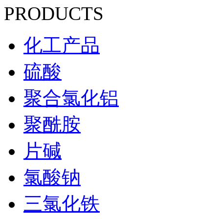
PRODUCTS
化工产品
硫酸
聚合氯化铝
聚酰胺
片碱
氯酸钠
三氯化铁