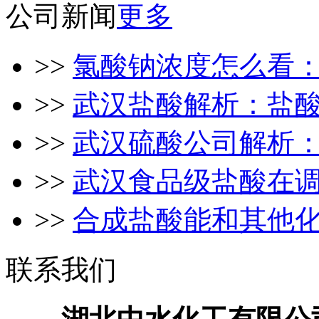
公司新闻
更多
>>
氯酸钠浓度怎么看：常
>>
武汉盐酸解析：盐酸密
>>
武汉硫酸公司解析：硫
>>
武汉食品级盐酸在调味
>>
合成盐酸能和其他化学
联系我们