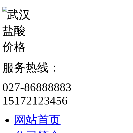
服务热线：
027-86888883
15172123456
网站首页