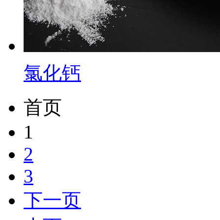
氯化钙
首页
1
2
3
下一页