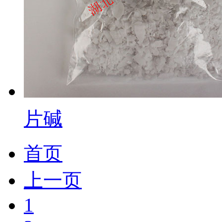
片碱
首页
上一页
1