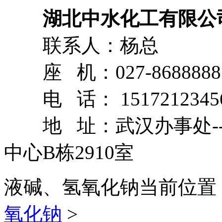
湖北中水化工有限公
联系人：杨总
座 机：027-8688888
电 话： 1517212345
地 址：武汉办事处--
中心B栋2910室
液碱、氢氧化钠
当前位置
氧化钠
>