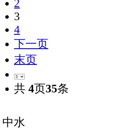
2
3
4
下一页
末页
共
4
页
35
条
中水