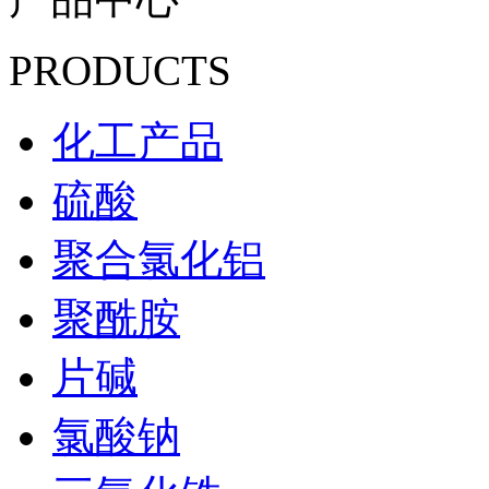
PRODUCTS
化工产品
硫酸
聚合氯化铝
聚酰胺
片碱
氯酸钠